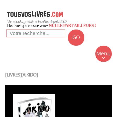
Vos ebooks gratuits et insolites depuis 2007
Des livres que vous ne verrez
NULLE PART AILLEURS !
GO
NEWS
Insolite
Menu
Business
Romans
[LIVRES][AIKIDO]
Culture
Quotidien