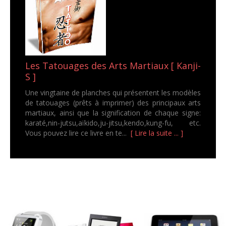
Les Tatouages des Arts Martiaux [ Kanji-
S ]
Une vingtaine de planches qui présentent les modèles
de tatouages (prêts à imprimer) des principaux arts
martiaux, ainsi que la signification de chaque signe:
karaté,nin-jutsu,aïkido,ju-jitsu,kendo,kung-fu, etc.
Vous pouvez lire ce livre en te...
[ Lire la suite ... ]