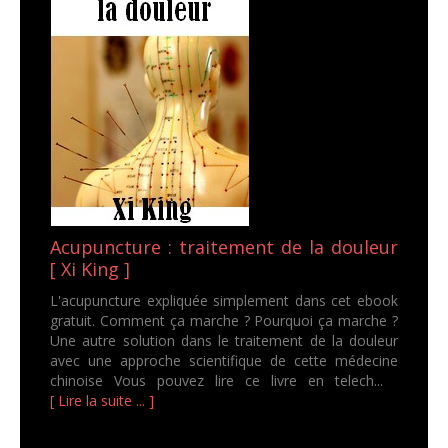
Acupuncture : traitement de la douleur
[ Xi King ]
L'acupuncture expliquée simplement dans cet ebook
gratuit. Comment ça marche ? Pourquoi ça marche ?
Une autre solution dans le traitement de la douleur
avec une approche scientifique de cette médecine
chinoise Vous pouvez lire ce livre en telech...
[ Lire la suite ... ]