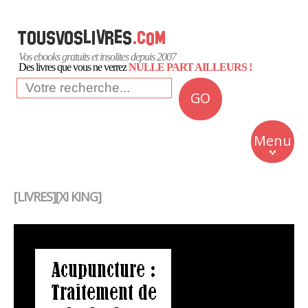
Vos ebooks gratuits et insolites depuis 2007
Des livres que vous ne verrez
NULLE PART AILLEURS !
GO
NEWS
Insolite
Menu
Business
Romans
[LIVRES][XI KING]
Culture
Quotidien