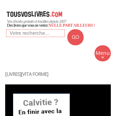
Vos ebooks gratuits et insolites depuis 2007
Des livres que vous ne verrez
NULLE PART AILLEURS !
GO
NEWS
Insolite
Menu
Business
Romans
[LIVRES][VITA FORME]
Culture
Quotidien