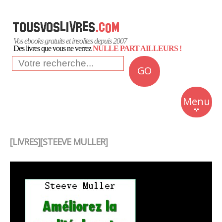
Vos ebooks gratuits et insolites depuis 2007
Des livres que vous ne verrez
NULLE PART AILLEURS !
GO
NEWS
Insolite
Menu
Business
Romans
[LIVRES][STEEVE MULLER]
Culture
Quotidien