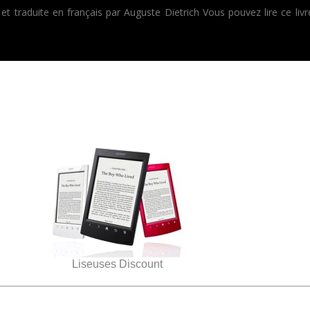
et traduite en français par Auguste Dietrich Vous pouvez lire ce l
Liseuses Discount