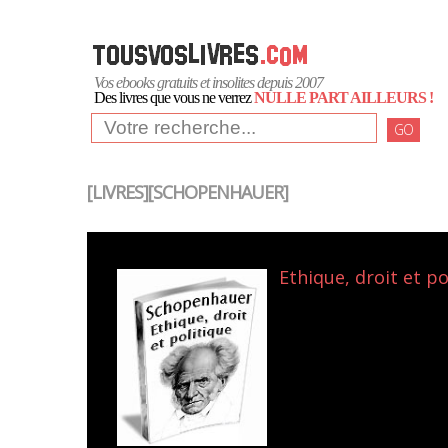
Vos ebooks gratuits et insolites depuis 2007
Des livres que vous ne verrez
NULLE PART AILLEURS !
GO
[LIVRES][SCHOPENHAUER]
Ethique, droit et p