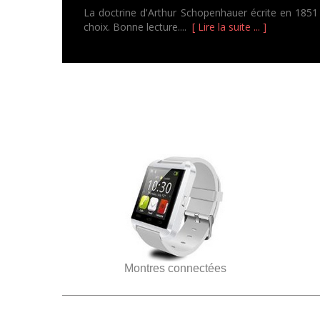
La doctrine d'Arthur Schopenhauer écrite en 1851 
choix. Bonne lecture....
[ Lire la suite ... ]
Montres connectées