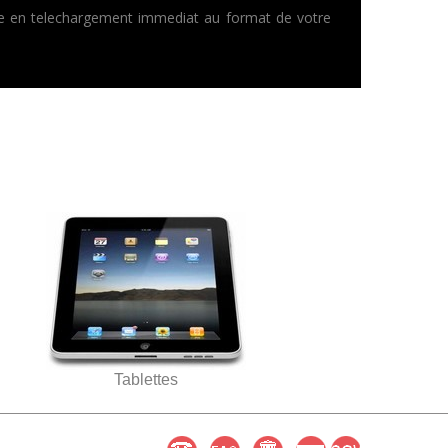
ivre en telechargement immediat au format de votre
Tablettes