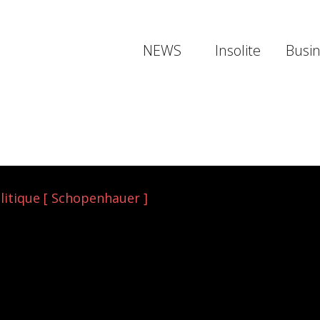
NEWS
Insolite
Busi
olitique [ Schopenhauer ]