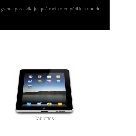
rands pas - alla jusqu'à mettre en péril le trone du
Tablettes