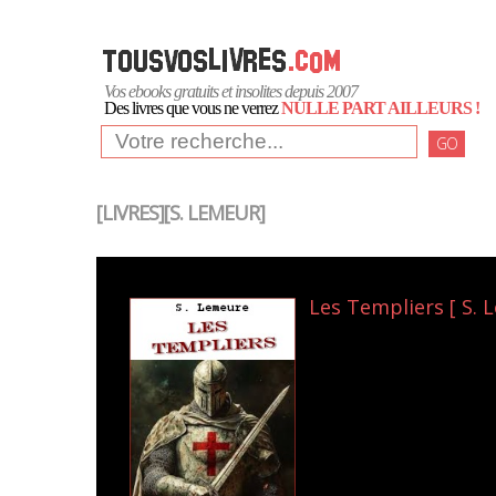
Vos ebooks gratuits et insolites depuis 2007
Des livres que vous ne verrez
NULLE PART AILLEURS !
GO
[LIVRES][S. LEMEUR]
Les Templiers [ S. 