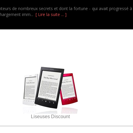
nteurs de nombreux secrets et dont la fortune - qui avait progressé à g
elechargement imm...
[ Lire la suite ... ]
Liseuses Discount