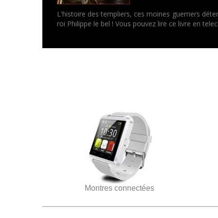
L'histoire des templiers, ces moines guerriers déte
roi Philippe le bel ! Vous pouvez lire ce livre en t
Montres connectées