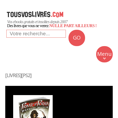
Vos ebooks gratuits et insolites depuis 2007
Des livres que vous ne verrez
NULLE PART AILLEURS !
GO
NEWS
Insolite
Menu
Business
Romans
[LIVRES][PS2]
Culture
Quotidien