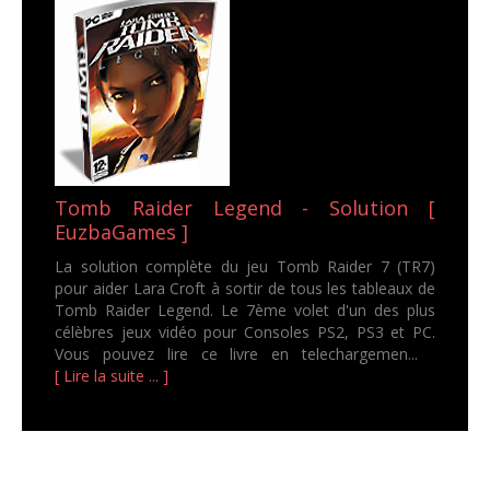
Tomb Raider Legend - Solution [
EuzbaGames ]
La solution complète du jeu Tomb Raider 7 (TR7)
pour aider Lara Croft à sortir de tous les tableaux de
Tomb Raider Legend. Le 7ème volet d'un des plus
célèbres jeux vidéo pour Consoles PS2, PS3 et PC.
Vous pouvez lire ce livre en telechargemen...
[ Lire la suite ... ]