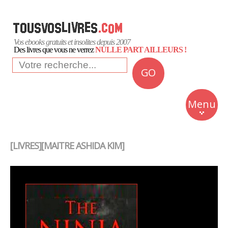
Vos ebooks gratuits et insolites depuis 2007
Des livres que vous ne verrez
NULLE PART AILLEURS !
GO
NEWS
Insolite
Menu
Business
Romans
[LIVRES][MAITRE ASHIDA KIM]
Culture
Quotidien