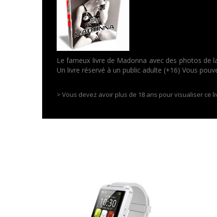
Le fameux livre de Madonna avec des photos de la 
Un livre réservé à un public adulte (+16) Vous pouvez
> Vous devez avoir plus de 18 ans pour visualiser ce li