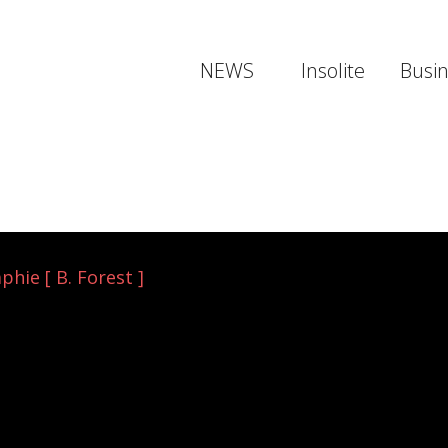
NEWS
Insolite
Busi
hie [ B. Forest ]