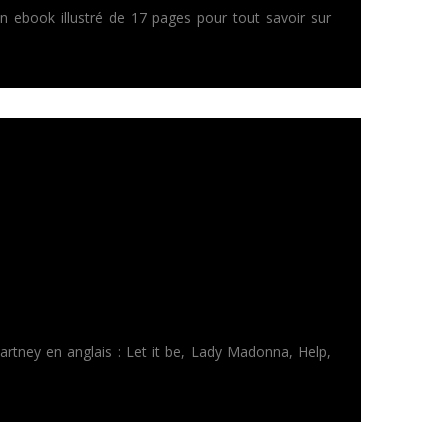
ebook illustré de 17 pages pour tout savoir sur
artney en anglais : Let it be, Lady Madonna, Help,