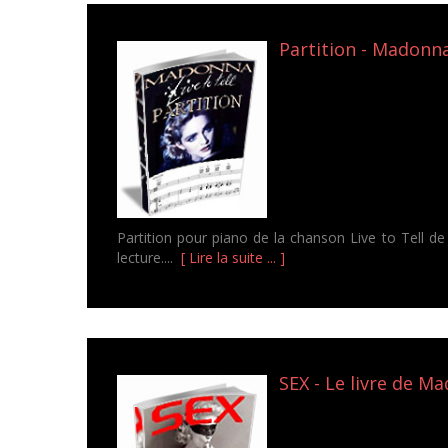
Partition - Madonna
Partition pour piano de la chanson Live to Tell 
lecture....
[ Lire la suite ... ]
SEX - Le livre de M