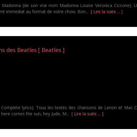
e Madonna (de son vrai nom Madonna Louise Veronica Ciccone). Un 
nt immediat au format de votre choix. Bon...
[ Lire la suite ... ]
s des Beatles [ Beatles ]
- Complete lyrics). Tous les textes des chansons de Lenon et Mac C
, here comes the sun, hey Jude, M...
[ Lire la suite ... ]