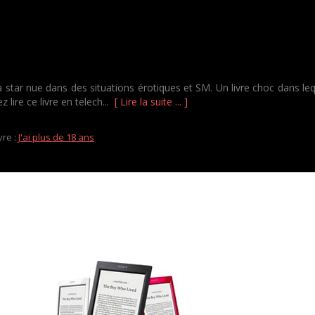
star nue dans des situations érotiques et SM. Un livre choc dans le
 lire ce livre en telech...
[ Lire la suite ... ]
vre :
J'ai plus de 18 ans