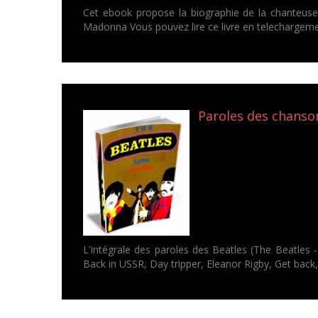
Cet ebook propose la biographie de la chanteus
Madonna Vous pouvez lire ce livre en telechargeme
Paroles des chanson
L'intégrale des paroles des Beatles (The Beatles 
Back in USSR, Day tripper, Eleanor Rigby, Get back