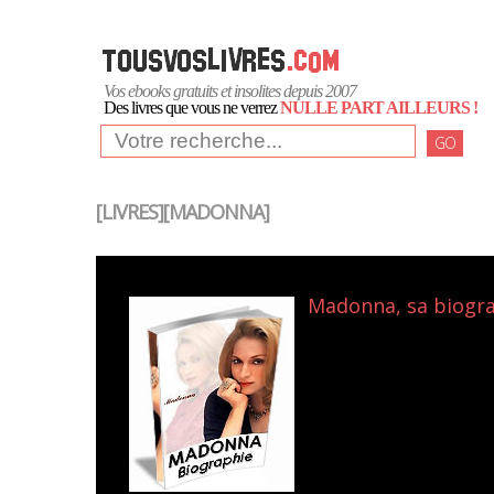
Vos ebooks gratuits et insolites depuis 2007
Des livres que vous ne verrez
NULLE PART AILLEURS !
GO
[LIVRES][MADONNA]
Madonna, sa biograp