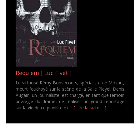
Requiem [ Luc Fivet ]
Le virtuose Rémy Bonsecours, spécialiste de Mozart,
meurt foudroyé sur la scène de la Salle Pleyel. Denis
Augain, un journaliste, est chargé, en tant que témoin
privilégié du drame, de réaliser un grand reportage
sur la vie de ce pianiste ex...
[ Lire la suite ... ]