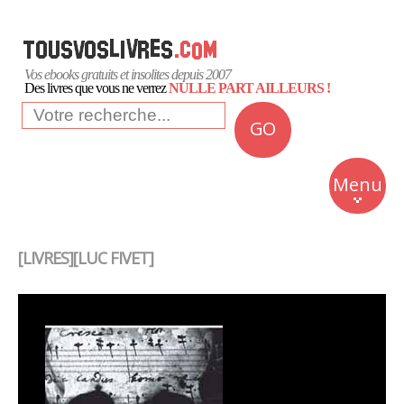
Vos ebooks gratuits et insolites depuis 2007
Des livres que vous ne verrez
NULLE PART AILLEURS !
GO
NEWS
Insolite
Menu
Business
Romans
[LIVRES][LUC FIVET]
Culture
Quotidien