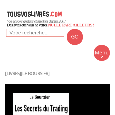
Vos ebooks gratuits et insolites depuis 2007
Des livres que vous ne verrez
NULLE PART AILLEURS !
GO
NEWS
Insolite
Menu
Business
Romans
[LIVRES][LE BOURSIER]
Culture
Quotidien