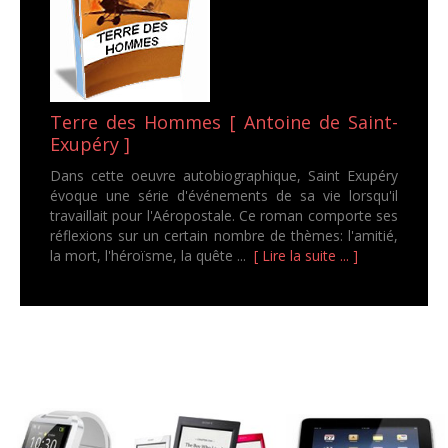
Terre des Hommes [ Antoine de Saint-
Exupéry ]
Dans cette oeuvre autobiographique, Saint Exupéry
évoque une série d'événements de sa vie lorsqu'il
travaillait pour l'Aéropostale. Ce roman comporte ses
réflexions sur un certain nombre de thèmes: l'amitié,
la mort, l'héroïsme, la quête ...
[ Lire la suite ... ]