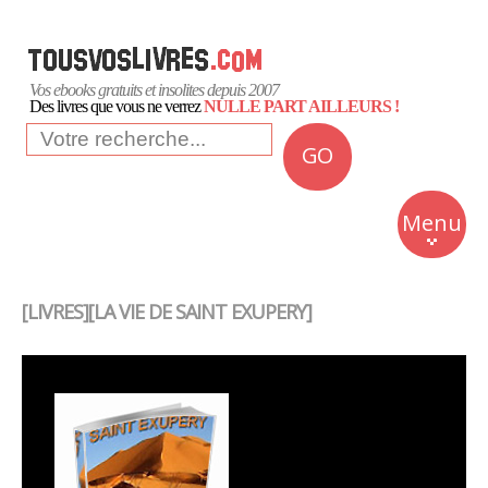
Vos ebooks gratuits et insolites depuis 2007
Des livres que vous ne verrez
NULLE PART AILLEURS !
GO
NEWS
Insolite
Menu
Business
Romans
[LIVRES][LA VIE DE SAINT EXUPERY]
Culture
Quotidien