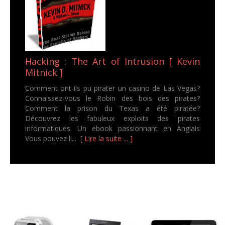
Hacking : The Art of Intrusion [ Kevin
Mitnick ]
Comment ont-ils pu pirater un casino de Las Vegas?
Connaissez-vous le Robin des bois des pirates?
Comment la prison du Texas a été piratée?
Découvrez les fabuleux exploits des pirates
informatiques. Un ebook passionnant en Anglais
Vous pouvez li...
[ Lire la suite ... ]