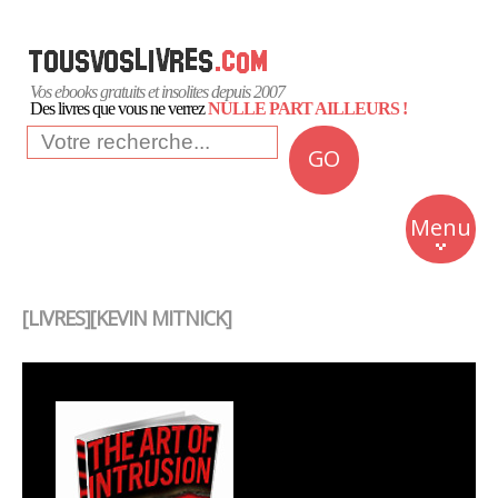
Vos ebooks gratuits et insolites depuis 2007
Des livres que vous ne verrez
NULLE PART AILLEURS !
GO
NEWS
Insolite
Menu
Business
Romans
[LIVRES][KEVIN MITNICK]
Culture
Quotidien