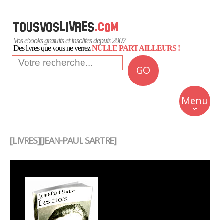
Vos ebooks gratuits et insolites depuis 2007
Des livres que vous ne verrez
NULLE PART AILLEURS !
GO
NEWS
Insolite
Menu
Business
Romans
[LIVRES][JEAN-PAUL SARTRE]
Culture
Quotidien