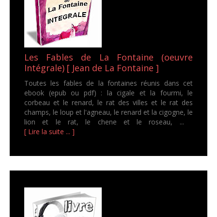
Les Fables de La Fontaine (oeuvre
Intégrale) [ Jean de La Fontaine ]
Toutes les fables de la fontaines réunis dans cet
ebook (epub ou pdf) : la cigale et la fourmi, le
corbeau et le renard, le rat des villes et le rat des
champs, le loup et l'agneau, le renard et la cigogne, le
lion et le rat, le chene et le roseau, ...
[ Lire la suite ... ]