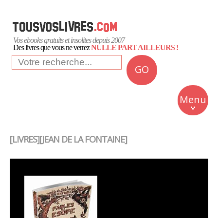
Vos ebooks gratuits et insolites depuis 2007
Des livres que vous ne verrez
NULLE PART AILLEURS !
GO
NEWS
Insolite
Menu
Business
Romans
[LIVRES][JEAN DE LA FONTAINE]
Culture
Quotidien