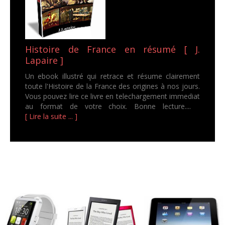
Histoire de France en résumé [ J.
Lapaire ]
Un ebook illustré qui retrace et résume clairement
toute l'Histoire de la France des origines à nos jours.
Vous pouvez lire ce livre en telechargement immediat
au format de votre choix. Bonne lecture....
[ Lire la suite ... ]