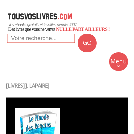
Vos ebooks gratuits et insolites depuis 2007
Des livres que vous ne verrez
NULLE PART AILLEURS !
GO
NEWS
Insolite
Menu
Business
Romans
[LIVRES][J. LAPAIRE]
Culture
Quotidien