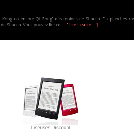
Kong ou encore Qi Gong) des moines de Shaolin. Dix planches rares 
e Shaolin. Vous pouvez lire ce ...
[ Lire la suite ... ]
Liseuses Discount