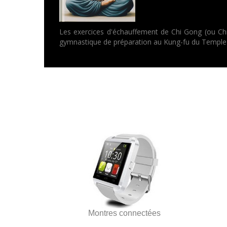
Les exercices d'échauffement de Chi Gong (ou Chi 
gymnastique de préparation au Kung-fu du Temple d
Montres connectées