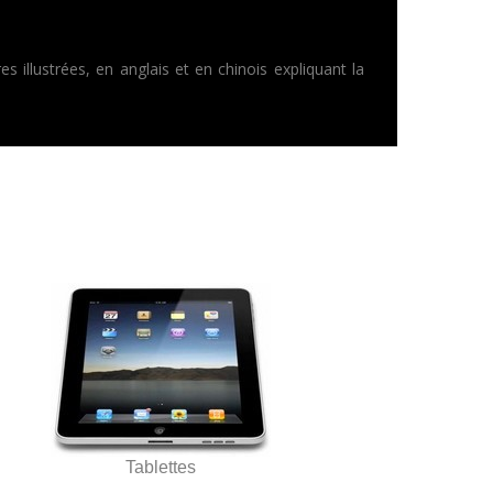
illustrées, en anglais et en chinois expliquant la
Tablettes