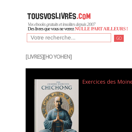
Vos ebooks gratuits et insolites depuis 2007
Des livres que vous ne verrez
NULLE PART AILLEURS !
GO
[LIVRES][HO YOHEN]
Exercices des Moine