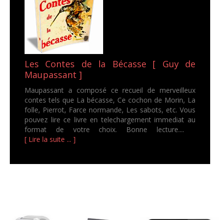
Les Contes de la Bécasse [ Guy de
Maupassant ]
Maupassant a composé ce recueil de merveilleux
contes tels que La bécasse, Ce cochon de Morin, La
folle, Pierrot, Farce normande, Les sabots, etc. Vous
pouvez lire ce livre en telechargement immediat au
format de votre choix. Bonne lecture....
[ Lire la suite ... ]