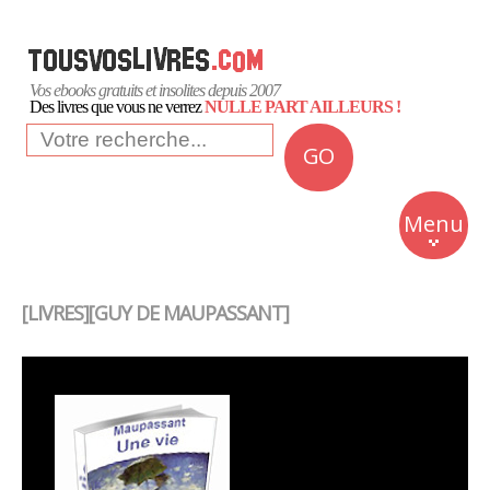
Vos ebooks gratuits et insolites depuis 2007
Des livres que vous ne verrez
NULLE PART AILLEURS !
GO
NEWS
Insolite
Menu
Business
Romans
[LIVRES][GUY DE MAUPASSANT]
Culture
Quotidien