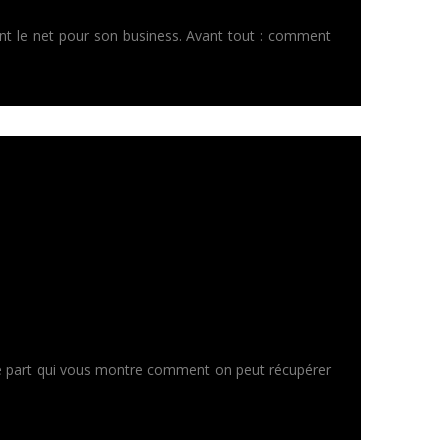
sant le net pour son business. Avant tout : comment
tre part qui vous montre comment on peut récupérer