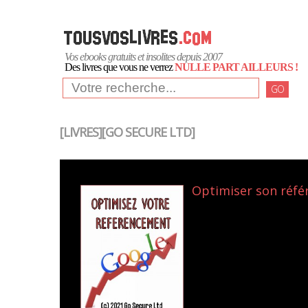
Vos ebooks gratuits et insolites depuis 2007
Des livres que vous ne verrez
NULLE PART AILLEURS !
GO
[LIVRES][GO SECURE LTD]
Optimiser son réfé