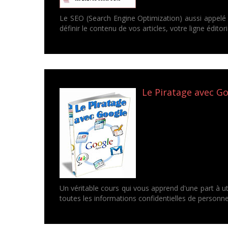
Le SEO (Search Engine Optimization) aussi appelé r
définir le contenu de vos articles, votre ligne éditor
Le Piratage avec Go
Un véritable cours qui vous apprend d'une part à 
toutes les informations confidentielles de personne