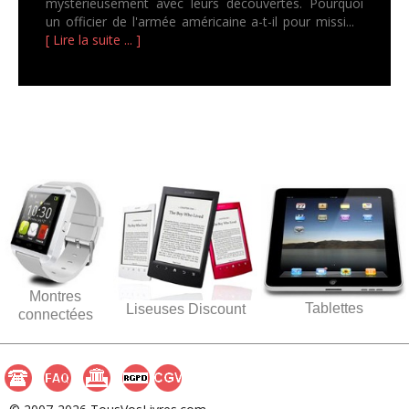
mystérieusement avec leurs découvertes. Pourquoi
un officier de l'armée américaine a-t-il pour missi...
[ Lire la suite ... ]
Montres
Tablettes
Liseuses Discount
connectées