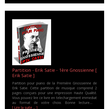
Partition - Erik Satie - 1ère Gnossienne [
Erik Satie ]
Partition pour piano de la Première Gnossienne de
Erik Satie. Cette partition de musique comprend 2
pages conçues pour une impression Haute Qualité.
Vous pouvez lire ce livre en telechargement immediat
au format de votre choix. Bonne lecture....
[ Lire la suite ... ]