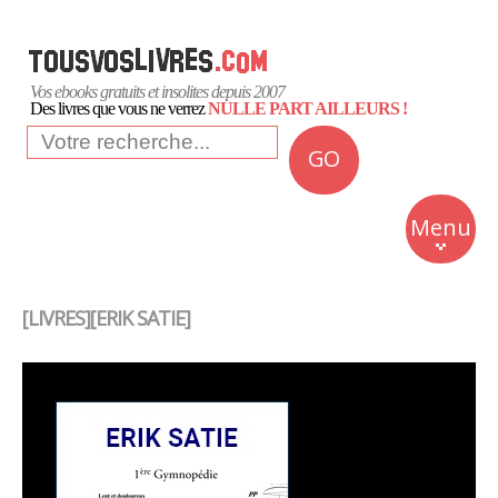
Vos ebooks gratuits et insolites depuis 2007
Des livres que vous ne verrez
NULLE PART AILLEURS !
GO
NEWS
Insolite
Menu
Business
Romans
[LIVRES][ERIK SATIE]
Culture
Quotidien