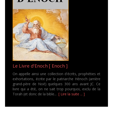
Le Livre d'Enoch [ Enoch ]
On appelle ainsi une collection d'écrits, prophéties et
exhortations, écrite par le patriarche Hénoch (arrière
grand-père de Noé) quelques 300 ans avant JC. Ce
livre qui a été, on ne sait trop pourquoi, exclu de la
Torah (et donc de la bible...
[ Lire la suite ... ]