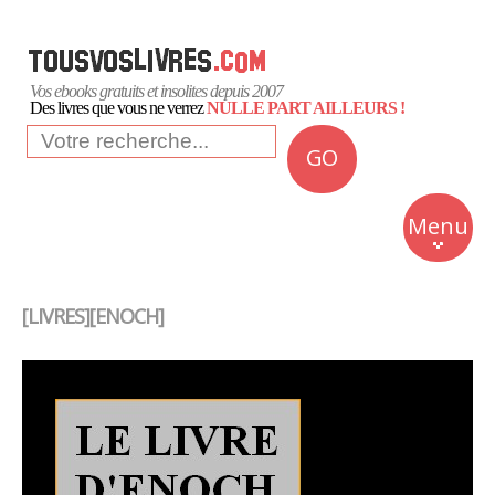
Vos ebooks gratuits et insolites depuis 2007
Des livres que vous ne verrez
NULLE PART AILLEURS !
GO
NEWS
Insolite
Menu
Business
Romans
[LIVRES][ENOCH]
Culture
Quotidien