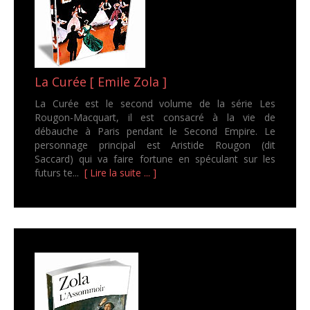
La Curée [ Emile Zola ]
La Curée est le second volume de la série Les
Rougon-Macquart, il est consacré à la vie de
débauche à Paris pendant le Second Empire. Le
personnage principal est Aristide Rougon (dit
Saccard) qui va faire fortune en spéculant sur les
futurs te...
[ Lire la suite ... ]