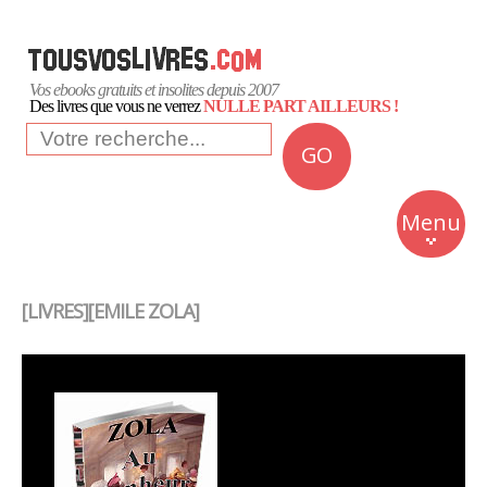
Vos ebooks gratuits et insolites depuis 2007
Des livres que vous ne verrez
NULLE PART AILLEURS !
GO
NEWS
Insolite
Menu
Business
Romans
[LIVRES][EMILE ZOLA]
Culture
Quotidien