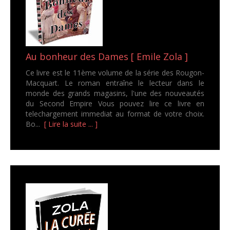
Au bonheur des Dames [ Emile Zola ]
Ce livre est le 11ème volume de la série des Rougon-
Macquart. Le roman entraîne le lecteur dans le
monde des grands magasins, l'une des nouveautés
du Second Empire Vous pouvez lire ce livre en
telechargement immediat au format de votre choix.
Bo...
[ Lire la suite ... ]