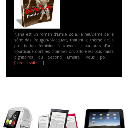
Nana est un roman d'Émile Zola, le neuvième de la
série des Rougon-Macquart, traitant le thème de la
prostitution féminine à travers le parcours d'une
courtisane dont les charmes ont affolé les plus hauts
dignitaires du Second Empire. Vous po...
[ Lire la suite ... ]