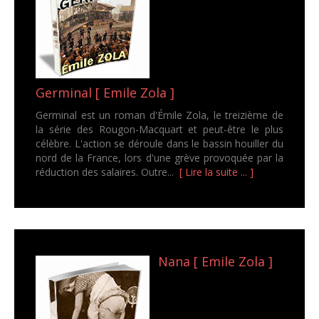
Germinal [ Emile Zola ]
Germinal est un roman d'Émile Zola, le treizième de
la série des Rougon-Macquart et peut-être le plus
célèbre. L'action se déroule dans le bassin houiller du
nord de la France, lors d'une grève provoquée par la
réduction des salaires. Outre...
[ Lire la suite ... ]
Nana [ Emile Zola ]