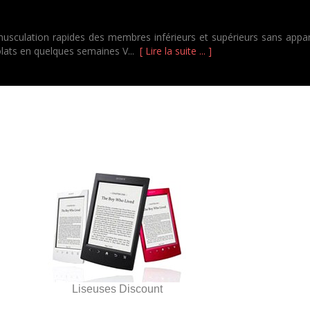
usculation rapides des membres inférieurs et supérieurs sans appare
olats en quelques semaines V...
[ Lire la suite ... ]
Liseuses Discount