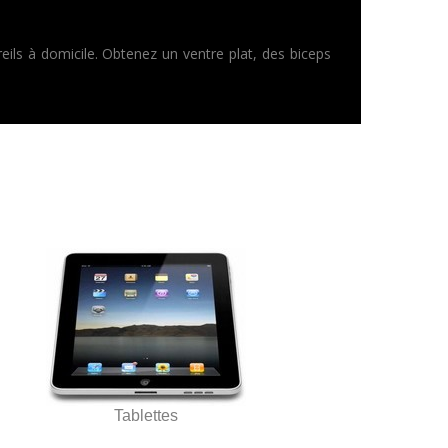
ils à domicile. Obtenez un ventre plat, des biceps
Tablettes