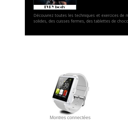
Découvrez toutes les techniques et exercices de m
solides, des cuisses fermes, des tablettes de choc
Montres connectées