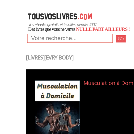
Vos ebooks gratuits et insolites depuis 2007
Des livres que vous ne verrez
NULLE PART AILLEURS !
GO
[LIVRES][EVRY BODY]
Musculation à Domic