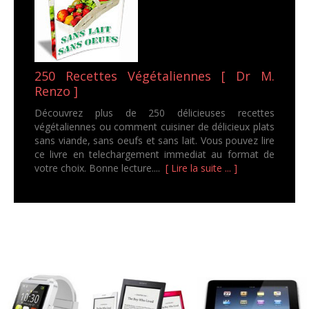
250 Recettes Végétaliennes [ Dr M.
Renzo ]
Découvrez plus de 250 délicieuses recettes
végétaliennes ou comment cuisiner de délicieux plats
sans viande, sans oeufs et sans lait. Vous pouvez lire
ce livre en telechargement immediat au format de
votre choix. Bonne lecture....
[ Lire la suite ... ]