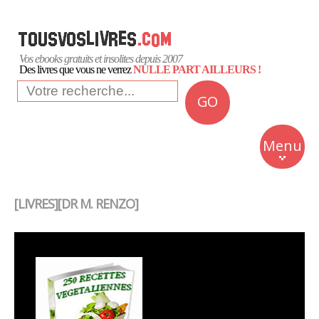
Vos ebooks gratuits et insolites depuis 2007
Des livres que vous ne verrez
NULLE PART AILLEURS !
GO
NEWS
Insolite
Menu
Business
Romans
[LIVRES][DR M. RENZO]
Culture
Quotidien