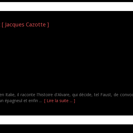
[ Jacques Cazotte ]
n Italie, il raconte l'histoire d'Alvare, qui décide, tel Faust, de con
n épagneul et enfin ...
[ Lire la suite ... ]