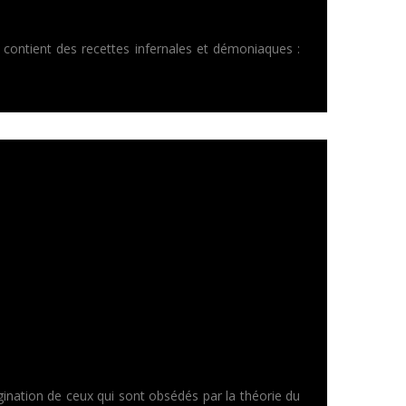
, contient des recettes infernales et démoniaques :
magination de ceux qui sont obsédés par la théorie du