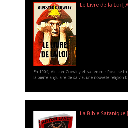
Le Livre de la Loi [ 
En 1904, Aleister Crowley et sa femme Rose se trouv
la pierre angulaire de sa vie, une nouvelle religion 
La Bible Satanique 