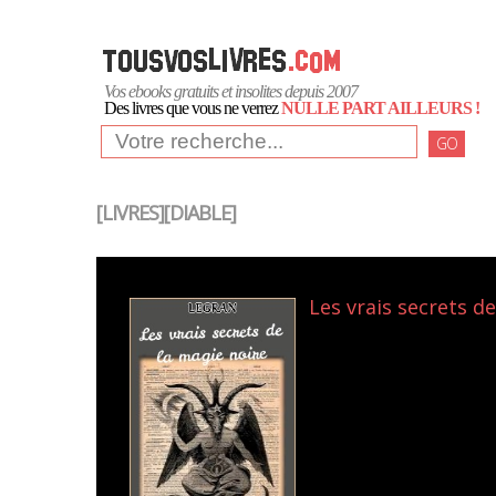
Vos ebooks gratuits et insolites depuis 2007
Des livres que vous ne verrez
NULLE PART AILLEURS !
GO
[LIVRES][DIABLE]
Les vrais secrets de