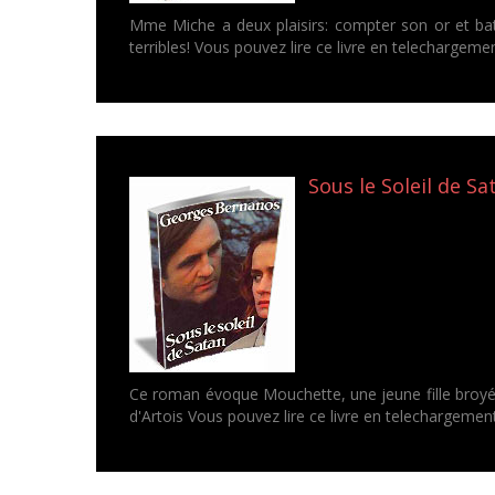
Mme Miche a deux plaisirs: compter son or et batt
terribles! Vous pouvez lire ce livre en telechargem
Sous le Soleil de S
Ce roman évoque Mouchette, une jeune fille broyée
d'Artois Vous pouvez lire ce livre en telechargeme