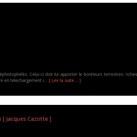
phistophélès. Celui-ci doit lui apporter le bonheurs terrestres: ric
vre en telechargement i...
[ Lire la suite ... ]
[ Jacques Cazotte ]