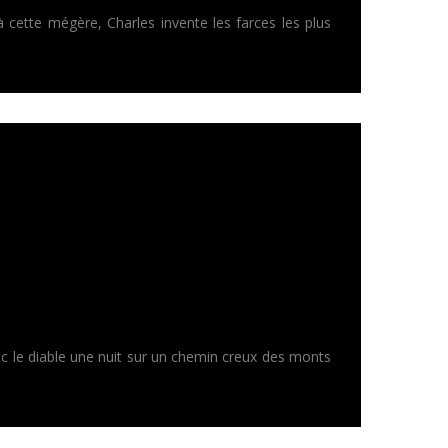
 cette mégère, Charles invente les farces les plus
c le diable une nuit sur un chemin creux des monts