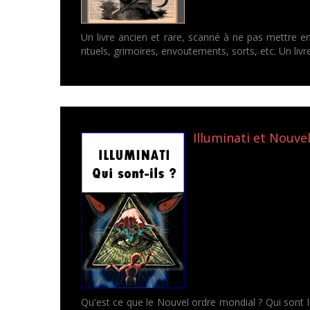
Un livre ancien et rare, scanné à ne pas mettre en
rituels, grimoires, envoutements, sorts, etc. Un livre 
Illuminati et Nouvel
Qu'est ce que le Nouvel ordre mondial ? Qui sont les