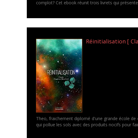
complot? Cet ebook réunit trois livrets qui présent
Réinitialisation [ 
Theo, fraichement diplomé d'une grande école de co
qui pollue les sols avec des produits nocifs pour fa