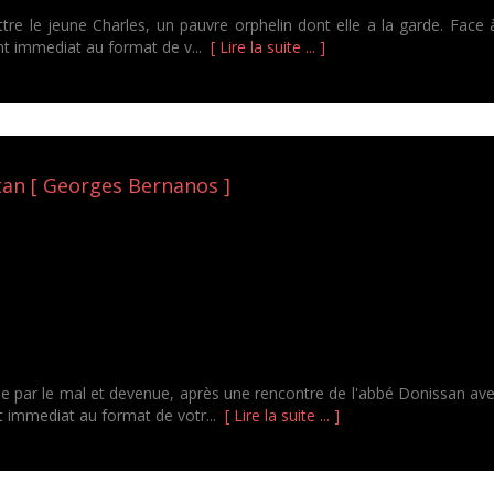
re le jeune Charles, un pauvre orphelin dont elle a la garde. Face à
ent immediat au format de v...
[ Lire la suite ... ]
atan [ Georges Bernanos ]
 par le mal et devenue, après une rencontre de l'abbé Donissan ave
nt immediat au format de votr...
[ Lire la suite ... ]