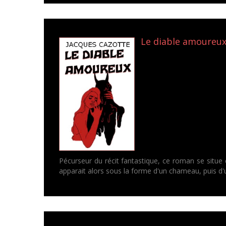
Le diable amoureux 
Pécurseur du récit fantastique, ce roman se situe e
apparait alors sous la forme d'un chameau, puis d'u