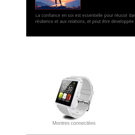
La confiance en soi est essentielle pour réussir dans
résilience et aux relations, et peut être développée 
Montres connectées