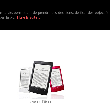
 la vie, permettant de prendre des décisions, de fixer des objectifs et
par la pr...
[ Lire la suite ... ]
Liseuses Discount