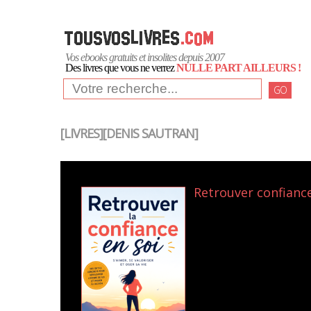
Vos ebooks gratuits et insolites depuis 2007
Des livres que vous ne verrez
NULLE PART AILLEURS !
GO
[LIVRES][DENIS SAUTRAN]
Retrouver confiance