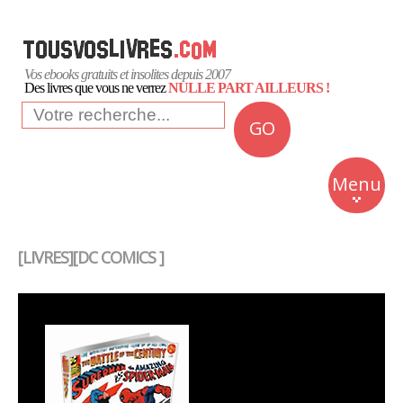
Vos ebooks gratuits et insolites depuis 2007
Des livres que vous ne verrez
NULLE PART AILLEURS !
GO
NEWS
Insolite
Menu
Business
Romans
[LIVRES][DC COMICS ]
Culture
Quotidien