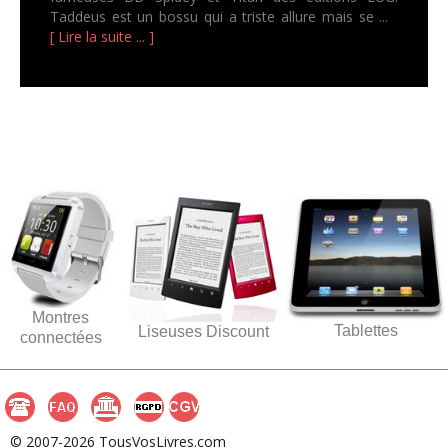
Taddeus est un bossu qui a triste allure mais se ...
[ Lire la suite ... ]
Montres
Tablettes
Liseuses Discount
connectées
© 2007-2026 TousVosLivres.com