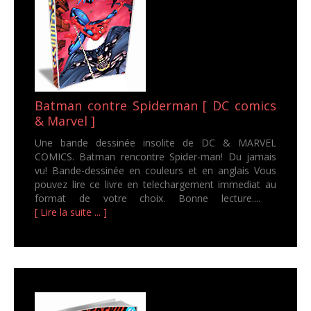
Batman contre Spiderman [ DC comics
& Marvel ]
Une bande dessinée insolite de DC & MARVEL
COMICS. Batman rencontre Spider-man! Du jamais
vu! Bande-dessinée en couleurs et en anglais Vous
pouvez lire ce livre en telechargement immediat au
format de votre choix. Bonne lecture....
[ Lire la suite ... ]