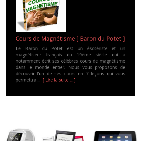
Cours de Magnétisme [ Baron du Potet ]
Le Baron du Potet est un ésotériste et un
magnétiseur français du 19ème siècle qui a
notamment écrit ses célèbres cours de magnétisme
dans le monde entier. Nous vous proposons de
découvrir l'un de ses cours en 7 leçons qui vous
permettra ...
[ Lire la suite ... ]