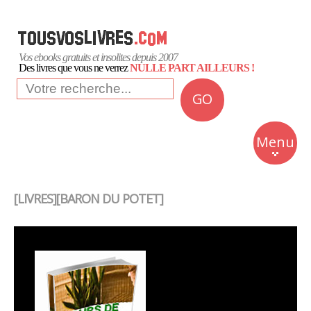
Vos ebooks gratuits et insolites depuis 2007
Des livres que vous ne verrez
NULLE PART AILLEURS !
GO
NEWS
Insolite
Menu
Business
Romans
[LIVRES][BARON DU POTET]
Culture
Quotidien