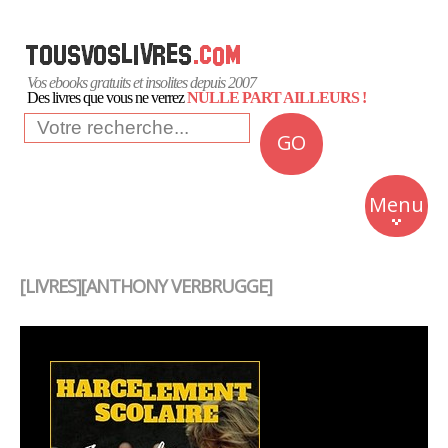
Vos ebooks gratuits et insolites depuis 2007
Des livres que vous ne verrez
NULLE PART AILLEURS !
GO
NEWS
Insolite
Menu
Business
Romans
[LIVRES][ANTHONY VERBRUGGE]
Culture
Quotidien