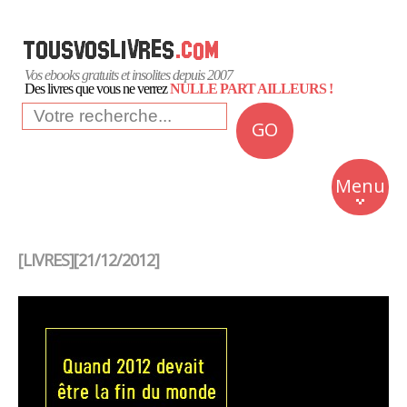
Vos ebooks gratuits et insolites depuis 2007
Des livres que vous ne verrez
NULLE PART AILLEURS !
GO
NEWS
Insolite
Menu
Business
Romans
[LIVRES][21/12/2012]
Culture
Quotidien