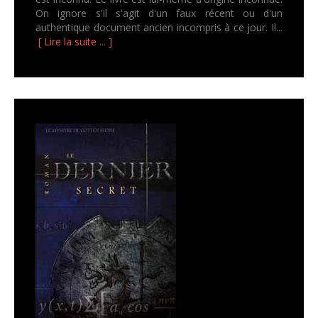
On ignore s'il s'agit d'un faux récent ou d'un
authentique document ancien incompris à ce jour. Il...
[ Lire la suite ... ]