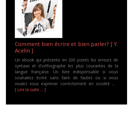
Comment bien écrire et bien parler? [ Y.
Acelin ]
Un ebook qui présente en 200 points les erreurs de
syntaxe et d'orthographe les plus courantes de la
langue française. Un livre indispensable si vous
souhaitez écrire sans faire de fautes ou si vous
voulez vous exprimer correctement en société ...
[ Lire la suite ... ]