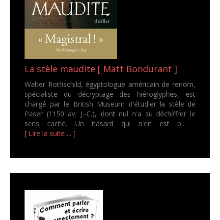
La stèle maudite [ Matt Bondurant ]
Walter Rothschild, égyptologue américain de renom,
spécialiste du décryptage des hiéroglyphes, est
chargé par le British Museum d'étudier la stèle de
Paser (1150 av. J.-C.), dont nul n'a su déchiffrer le
sens caché. Un hasard qui n'en est p...
[ Lire la suite ... ]