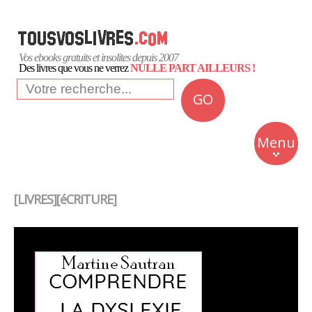
Vos ebooks gratuits et insolites depuis 2007
Des livres que vous ne verrez
NULLE PART AILLEURS !
GO
NEWS
Insolite
Menu
Business
Romans
[LIVRES][éCRITURE]
Culture
Quotidien